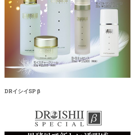
DRイシイSP β