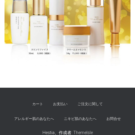
カート
お支払い
ご注文に関して
アレルギー肌のあなたへ
ニキビ肌のあなたへ
お問合せ
Hestia、作成者:
ThemeIsle