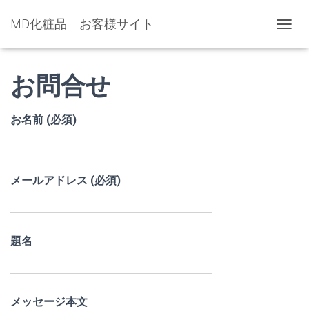
MD化粧品 お客様サイト
ナ
ビ
ゲ
お問合せ
ー
シ
ョ
ン
お名前 (必須)
を
切
り
替
メールアドレス (必須)
え
題名
メッセージ本文