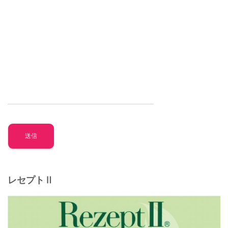
レセプトⅡ