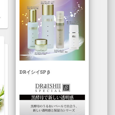
DRイシイSP β