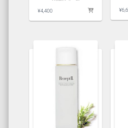
¥
6,
¥
4,400