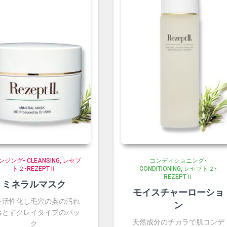
ジング- CLEANSING
レセプ
コンディショニング-
ト２-REZEPTⅡ
CONDITIONING
レセプト２-
REZEPTⅡ
ミネラルマスク
モイスチャーローショ
を活性化し毛穴の奥の汚れ
ン
落とすクレイタイプのパッ
天然成分のチカラで肌コンデ
ク