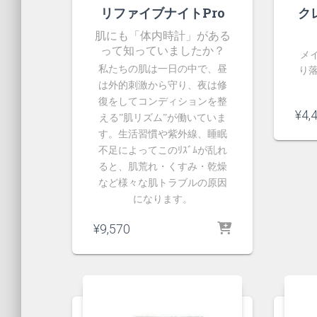
リファイブナイトPro
ク
肌にも「体内時計」がある
って知っていましたか？
メ
私たちの肌は一日の中で、昼
り
は外的刺激から守り、夜は修
復をしてコンディションを整
¥
4,
える”肌リズム”が働いていま
す。生活習慣や紫外線、睡眠
不足によってこのﾘｽﾞﾑが乱れ
ると、肌荒れ・くすみ・乾燥
など様々な肌トラブルの原因
になります。
¥
9,570