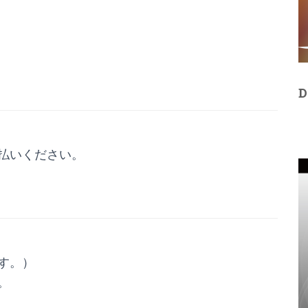
D
払いください。
す。）
。