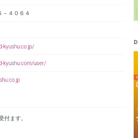
６－４０６４
-kyushu.co.jp/
d-kyushu.com/user/
hu.co.jp
を受付ます。