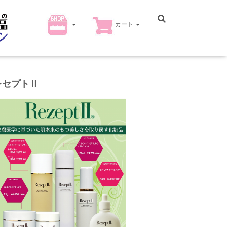
カート
レセプトⅡ