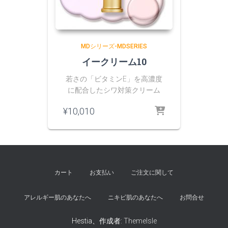
MDシリーズ-MDSERIES
イークリーム10
若さの「ビタミンE」を高濃度
に配合したシワ対策クリーム
¥
10,010
カート
お支払い
ご注文に関して
アレルギー肌のあなたへ
ニキビ肌のあなたへ
お問合せ
Hestia、作成者:
ThemeIsle