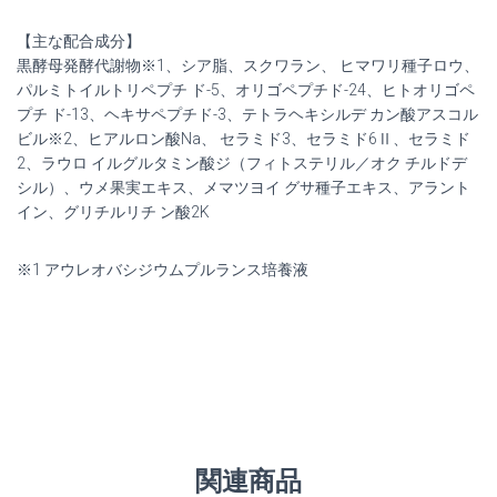
【主な配合成分】
黒酵母発酵代謝物※1、シア脂、スクワラン、 ヒマワリ種子ロウ、
パルミトイルトリペプチ ド-5、オリゴペプチド-24、ヒトオリゴペ
プチ ド-13、ヘキサペプチド-3、テトラヘキシルデ カン酸アスコル
ビル※2、ヒアルロン酸Na、 セラミド3、セラミド6Ⅱ、セラミド
2、ラウロ イルグルタミン酸ジ（フィトステリル／オク チルドデ
シル）、ウメ果実エキス、メマツヨイ グサ種子エキス、アラント
イン、グリチルリチ ン酸2K
※1 アウレオバシジウムプルランス培養液
関連商品