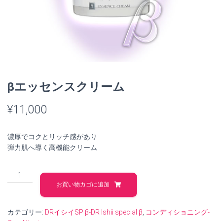
βエッセンスクリーム
¥
11,000
濃厚でコクとリッチ感があり
弾力肌へ導く高機能クリーム
β
エ
お買い物カゴに追加
ッ
セ
カテゴリー:
DRイシイSP β-DR Ishii special β
,
コンディショニング-
ン