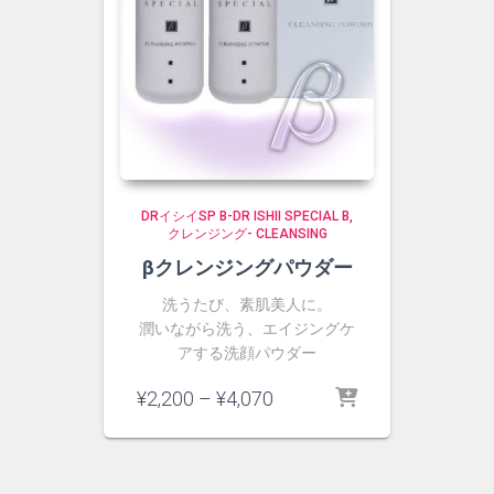
DRイシイSP Β-DR ISHII SPECIAL Β
クレンジング- CLEANSING
βクレンジングパウダー
洗うたび、素肌美人に。
潤いながら洗う、エイジングケ
アする洗顔パウダー
価
¥
2,200
–
¥
4,070
格
帯:
¥2,200
–